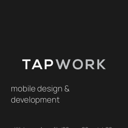
Direkt
zum
Inhalt
wechseln
mobile design &
development